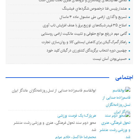
تمامی فعالیت‌های پیمانکاران و گروه‌های هنری تحت کنترل است
هشدار پليس فتا درخصوص شگردهاي فيشينگ
تسریع واگذاری اراضی ملی مشمول ماده ۴ ماسال
اصلاح ۳۵ فیدر شبكه‌های توزیع برق با هدف افزایش تاب آوری
گامی مهم در رفع موانع حقوقی و تثبیت مالکیت اراضی روستایی
راهکار گمرک گیلان برای کاهش ایستایی کالا و روان‌سازی تجارت
چهلمین دوره انتخاب برگزیدگان کشاورزی در گیلان کلید خورد
حسینی‌بودن آسان نیست
اجتماعی
ابوالقاسم قاسم‌زاده؛ صدایی از نسل روزنامه‌نگاران ماندگار ایران
هر پارک؛ یک فرصت ورزشی
محور دوم سند تحول فرهنگی، هنری و ورزشی رشت منتشر
شد
محمدرضا خاکسار، خادم مردم