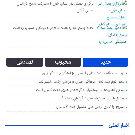
برگزاری پویش نذر اهدای خون با مشارکت بسیج کارمندان
استان گیلان
حضور پرشور مردم؛ پاسخ به ندای همیشگی حسین(ع) است
جدید
محبوب
تصادفی
ابوالقاسم قاسم‌زاده؛ صدایی از نسل روزنامه‌نگاران ماندگار ایران
محور دوم سند تحول فرهنگی، هنری و ورزشی رشت منتشر شد
تمامی فعالیت‌های پیمانکاران و گروه‌های هنری تحت کنترل است
هشدار پليس فتا درخصوص شگردهاي فيشينگ
تسریع واگذاری اراضی ملی مشمول ماده ۴ ماسال
اخبار اصلی