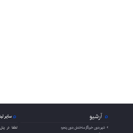
آرشیو
سایر لی
شهر بدون خبرنگار،ساختمان بدون پنجره
لطفا در پنل