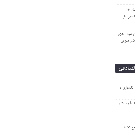
ر، به
لسوز نیاز
ن میدان‌های
فکار عمومی
صادفی
، دلسوزی و
اب‌آوری‌اش
فع تکلیف