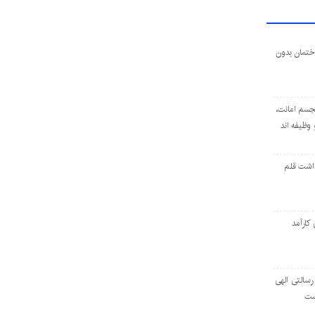
ختمان بدون
تجسم امانت،
وظیفه اند
سداشت قلم
 کارآمد
رسالتی الهی
ست