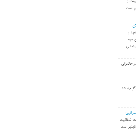
یقت و
دم است
ن:
عهد و
ان مهم
تماعی
ر حکمرانی
گار چه شد
رانزلی:
ویت شفافیت
ناپذیر است