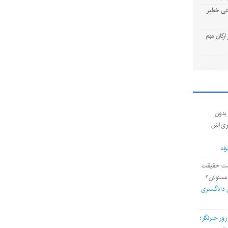
یتی خطیر
ارکان مهم
 بدون
وری‌اش
وله
داشت حقیقت
مسئولان؟
 دادگستری